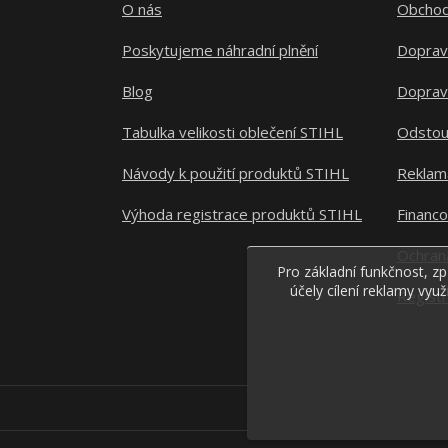
O nás
Obchod
Poskytujeme náhradní plnění
Doprav
Blog
Doprav
Tabulka velikosti oblečení STIHL
Odstou
Návody k použití produktů STIHL
Reklam
Výhoda registrace produktů STIHL
Financ
Ochran
Pro základní funkčnost, zp
účely cílení reklamy vyu
Regist