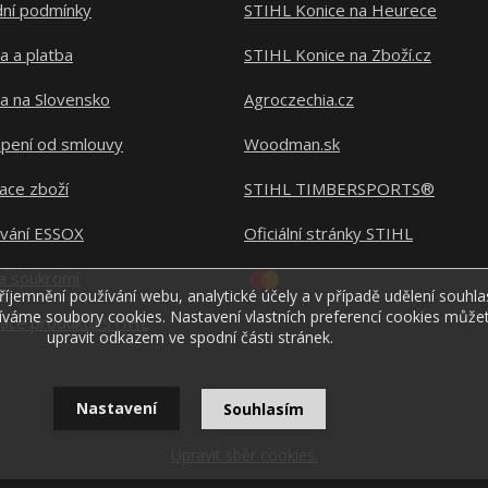
ní podmínky
STIHL Konice na Heurece
a a platba
STIHL Konice na Zboží.cz
a na Slovensko
Agroczechia.cz
pení od smlouvy
Woodman.sk
ace zboží
STIHL TIMBERSPORTS®
ování ESSOX
Oficiální stránky STIHL
a soukromí
říjemnění používání webu, analytické účely a v případě udělení souhla
žíváme soubory cookies. Nastavení vlastních preferencí cookies můžet
race produktu STIHL
upravit odkazem ve spodní části stránek.
Nastavení
Souhlasím
Upravit sběr cookies.