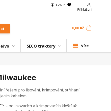
CZK
Přihlášení
0
ks
za
0,00 Kč
dat
Více
Selvo
SECO traktory
 Milwaukee
ní řešení pro lisování, krimpování, stříhání
ájecím kabelem.
C™
– od lisovacích a krimpovacích kleští až