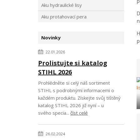
p
Aku hydraulické lisy
D
Aku protahovací pera
n
H
Novinky
p
22.01.2026
Prolistujte si katalog
STIHL 2026
Prohlédněte si celý náš sortiment
STIHL s podrobnými informacemi o
každém produktu. Získejte svůj tištěný
katalog STIHL 2026 již nyní – u
svého specia...
číst celé
26.02.2024