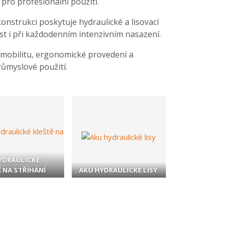
 pro profesionální použití.
nstrukci poskytuje hydraulické a lisovací
st i při každodenním intenzivním nasazení.
 mobilitu, ergonomické provedení a
průmyslové použití.
YDRAULICKÉ
 NA STŘÍHÁNÍ
AKU HYDRAULICKÉ LISY