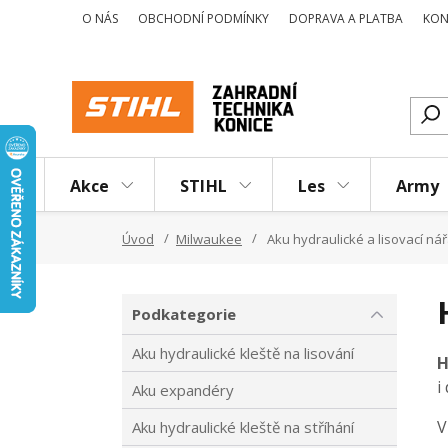
O NÁS
OBCHODNÍ PODMÍNKY
DOPRAVA A PLATBA
KON
Akce
STIHL
Les
Army
Úvod
Milwaukee
Aku hydraulické a lisovací nář
Podkategorie
Aku hydraulické kleště na lisování
H
i
Aku expandéry
V
Aku hydraulické kleště na stříhání