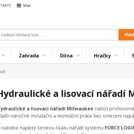
Více
TAKTY
Hle
Zahrada
Dílna
Hračky
adí
Hydraulické a lisovací nářadí
ydraulické a lisovací nářadí Milwaukee
nabízí profesionál
 další náročné instalační a montážní práce bez omezení nap
 nabídce najdete širokou škálu nářadí systému
FORCE LOGI