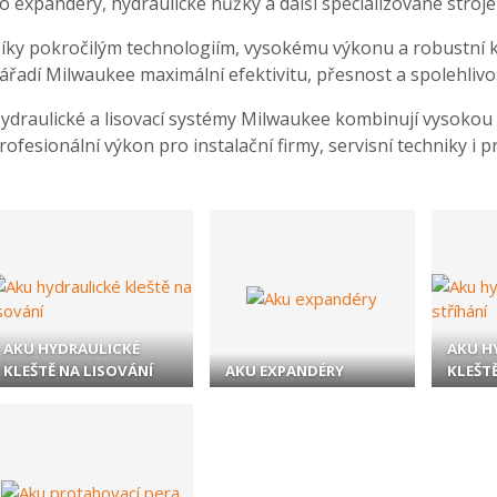
o expandéry, hydraulické nůžky a další specializované stroje
íky pokročilým technologiím, vysokému výkonu a robustní ko
ářadí Milwaukee maximální efektivitu, přesnost a spolehlivo
ydraulické a lisovací systémy Milwaukee kombinují vysokou
rofesionální výkon pro instalační firmy, servisní techniky i 
AKU HYDRAULICKÉ
AKU H
KLEŠTĚ NA LISOVÁNÍ
AKU EXPANDÉRY
KLEŠTĚ