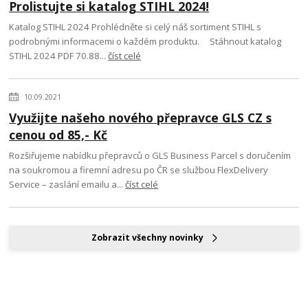
Prolistujte si katalog STIHL 2024!
Katalog STIHL 2024 Prohlédněte si celý náš sortiment STIHL s
podrobnými informacemi o každém produktu. Stáhnout katalog
STIHL 2024 PDF 70.88...
číst celé
10.09.2021
Využijte našeho nového přepravce GLS CZ s
cenou od 85,- Kč
Rozšiřujeme nabídku přepravců o GLS Business Parcel s doručením
na soukromou a firemní adresu po ČR se službou FlexDelivery
Service – zaslání emailu a...
číst celé
Zobrazit všechny novinky