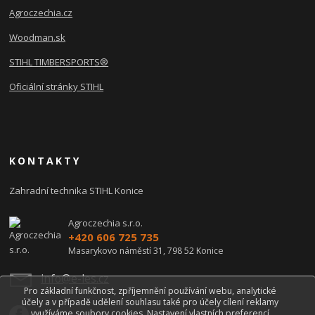
Agroczechia.cz
Woodman.sk
STIHL TIMBERSPORTS®
Oficiální stránky STIHL
KONTAKTY
Zahradní technika STIHL Konice
Agroczechia s.r.o.
+420 606 725 735
Masarykovo náměstí 31, 798 52 Konice
info@e-les.cz
Pro základní funkčnost, zpříjemnění používání webu, analytické
účely a v případě udělení souhlasu také pro účely cílení reklamy
využíváme soubory cookies. Nastavení vlastních preferencí