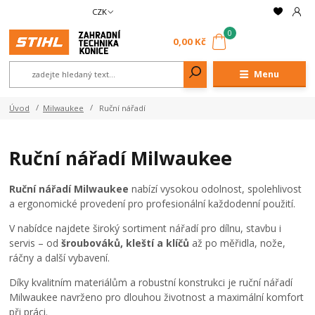
CZK
0
0,00 Kč
Menu
Úvod
Milwaukee
Ruční nářadí
Ruční nářadí Milwaukee
Ruční nářadí Milwaukee
nabízí vysokou odolnost, spolehlivost
a ergonomické provedení pro profesionální každodenní použití.
V nabídce najdete široký sortiment nářadí pro dílnu, stavbu i
servis – od
šroubováků, kleští a klíčů
až po měřidla, nože,
ráčny a další vybavení.
Díky kvalitním materiálům a robustní konstrukci je ruční nářadí
Milwaukee navrženo pro dlouhou životnost a maximální komfort
při práci.