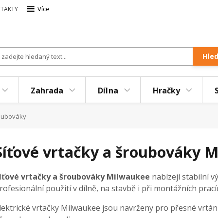
Více
TAKTY
Hle
Zahrada
Dílna
Hračky
roubováky
Síťové vrtačky a šroubováky 
íťové vrtačky a šroubováky Milwaukee
nabízejí stabilní 
rofesionální použití v dílně, na stavbě i při montážních prací
lektrické vrtačky Milwaukee jsou navrženy pro přesné vrtání