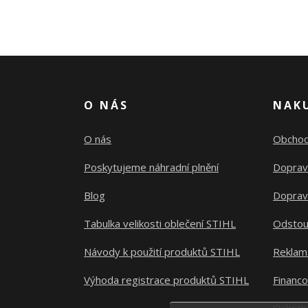
O NÁS
NAK
O nás
Obchod
Poskytujeme náhradní plnění
Doprav
Blog
Doprav
Tabulka velikosti oblečení STIHL
Odstou
Návody k použití produktů STIHL
Reklam
Výhoda registrace produktů STIHL
Financ