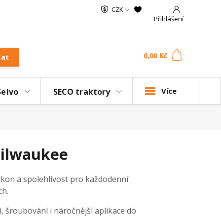
CZK
Přihlášení
0
ks
za
0,00 Kč
dat
Více
Selvo
SECO traktory
Milwaukee
výkon a spolehlivost pro každodenní
ch.
, šroubování i náročnější aplikace do