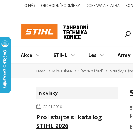
O NÁS
OBCHODNÍ PODMÍNKY
DOPRAVA A PLATBA
KON
Akce
STIHL
Les
Army
Úvod
Milwaukee
Síťové nářadí
Vrtačky a š
Novinky
22.01.2026
S
p
Prolistujte si katalog
STIHL 2026
E