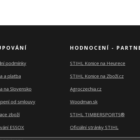
UPOVÁNÍ
HODNOCENÍ - PARTN
ní podmínky
STIHL Konice na Heurece
a a platba
STIHL Konice na Zboží.cz
a na Slovensko
Agroczechia.cz
pení od smlouvy
Woodman.sk
ace zboží
STIHL TIMBERSPORTS®
ování ESSOX
Oficiální stránky STIHL