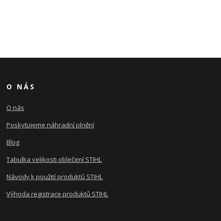
O NÁS
O nás
Poskytujeme náhradní plnění
Blog
Tabulka velikosti oblečení STIHL
Návody k použití produktů STIHL
Výhoda registrace produktů STIHL