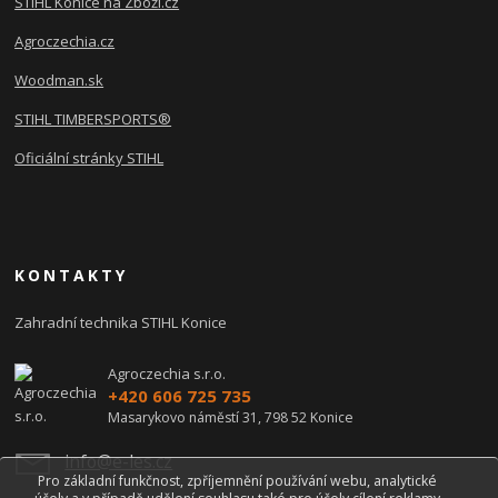
STIHL Konice na Zboží.cz
Agroczechia.cz
Woodman.sk
STIHL TIMBERSPORTS®
Oficiální stránky STIHL
KONTAKTY
Zahradní technika STIHL Konice
Agroczechia s.r.o.
+420 606 725 735
Masarykovo náměstí 31, 798 52 Konice
info@e-les.cz
Pro základní funkčnost, zpříjemnění používání webu, analytické