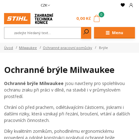
CZK
0
0,00 Kč
Menu
Úvod
Milwaukee
Ochranné pracovní pomůcky
Brýle
Ochranné brýle Milwaukee
Ochranné brýle Milwaukee
jsou navrženy pro spolehlivou
ochranu zraku při práci v dílně, na stavbě i v průmyslovém
prostředí.
Chrání oči před prachem, odlétávajícími částicemi, jiskrami i
dalšími riziky, která vznikají při řezání, broušení, vrtání a dalších
pracovních činnostech.
Díky kvalitním zorníkům, pohodlnému ergonomickému
provedení a odolné konstrukci poskytují ochranné brýle