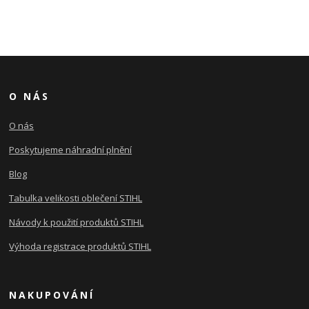
O NÁS
O nás
Poskytujeme náhradní plnění
Blog
Tabulka velikosti oblečení STIHL
Návody k použití produktů STIHL
Výhoda registrace produktů STIHL
NAKUPOVÁNÍ