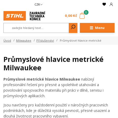
CZK
0
0,00 Kč
Menu
Úvod
Milwaukee
Příslušenství
Průmyslové hlavice metrické
Průmyslové hlavice metrické
Milwaukee
Průmyslové metrické hlavice Milwaukee
nabízejí
profesionální řešení pro přesné a spolehlivé utahování a
povolování spojovacího materiálu při práci v dílně, servisu i
průmyslových aplikacích.
Jsou navrženy pro každodenní použití v náročných pracovních
podmínkách, kde je důležitá vysoká pevnost, přesné usazení a
dlouhá životnost pracovního vybavení.