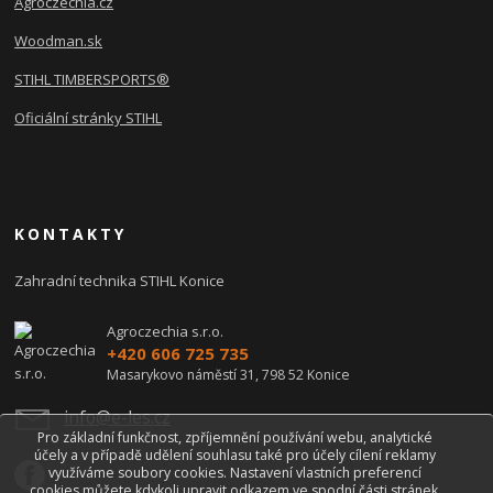
Agroczechia.cz
Woodman.sk
STIHL TIMBERSPORTS®
Oficiální stránky STIHL
KONTAKTY
Zahradní technika STIHL Konice
Agroczechia s.r.o.
+420 606 725 735
Masarykovo náměstí 31, 798 52 Konice
info@e-les.cz
Pro základní funkčnost, zpříjemnění používání webu, analytické
účely a v případě udělení souhlasu také pro účely cílení reklamy
využíváme soubory cookies. Nastavení vlastních preferencí
cookies můžete kdykoli upravit odkazem ve spodní části stránek.