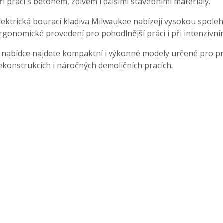
ři práci s betonem, zdivem i dalšími stavebními materiály.
lektrická bourací kladiva Milwaukee nabízejí vysokou spolehl
rgonomické provedení pro pohodlnější práci i při intenzivním
 nabídce najdete kompaktní i výkonné modely určené pro pro
ekonstrukcích i náročných demoličních pracích.