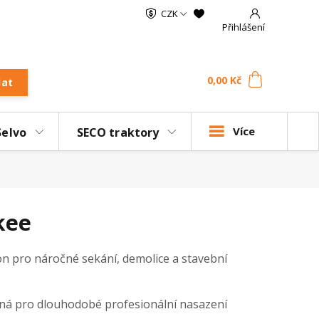
CZK
Přihlášení
0
ks
za
0,00 Kč
dat
Více
Selvo
SECO traktory
kee
n pro náročné sekání, demolice a stavební
dná pro dlouhodobé profesionální nasazení