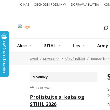
O NÁS
OBCHODNÍ PODMÍNKY
DOPRAVA A PLATBA
KON
Akce
STIHL
Les
Army
Úvod
Milwaukee
Síťové nářadí
Bourací klad
Novinky
22.01.2026
S
p
Prolistujte si katalog
STIHL 2026
D