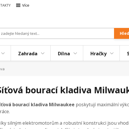
Více
TAKTY
Hle
Zahrada
Dílna
Hračky
iva
Síťová bourací kladiva Milwau
íťová bourací kladiva Milwaukee
poskytují maximální výko
ráce.
íky silným elektromotorům a robustní konstrukci jsou vho