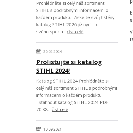
p
Prohlédněte si celý náš sortiment
STIHL s podrobnými informacemi o
E
každém produktu. Získejte svůj tištěný
e
katalog STIHL 2026 již nyní – u
svého specia...
číst celé
V
r
26.02.2024
Prolistujte si katalog
STIHL 2024!
Katalog STIHL 2024 Prohlédněte si
celý náš sortiment STIHL s podrobnými
informacemi o každém produktu.
Stáhnout katalog STIHL 2024 PDF
70.88...
číst celé
10.09.2021