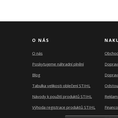
O NÁS
NAK
O nás
Obchod
Poskytujeme náhradní plnění
Doprav
Blog
Doprav
Tabulka velikosti oblečení STIHL
Odstou
Návody k použití produktů STIHL
Reklam
Výhoda registrace produktů STIHL
Financ