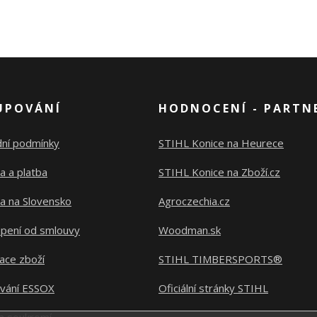
UPOVÁNÍ
HODNOCENÍ - PARTN
ní podmínky
STIHL Konice na Heurece
a a platba
STIHL Konice na Zboží.cz
a na Slovensko
Agroczechia.cz
pení od smlouvy
Woodman.sk
ace zboží
STIHL TIMBERSPORTS®
ování ESSOX
Oficiální stránky STIHL