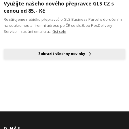
Využijte našeho nového přepravce GLS CZ s
cenou od 85,- Kč
Rozšiřujeme nabídku přepravců o GLS Business Parcel s doručením
na soukromou a firemní adresu po ČR se službou FlexDelivery
Service – zaslání emailu a...
číst celé
Zobrazit všechny novinky
O NÁS