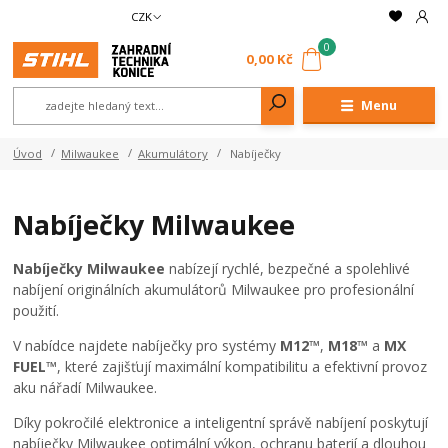
CZK
0
0,00 Kč
Menu
Úvod
Milwaukee
Akumulátory
Nabíječky
Nabíječky Milwaukee
Nabíječky Milwaukee
nabízejí rychlé, bezpečné a spolehlivé
nabíjení originálních akumulátorů Milwaukee pro profesionální
použití.
V nabídce najdete nabíječky pro systémy
M12™
,
M18™
a
MX
FUEL™
, které zajišťují maximální kompatibilitu a efektivní provoz
aku nářadí Milwaukee.
Díky pokročilé elektronice a inteligentní správě nabíjení poskytují
nabíječky Milwaukee optimální výkon, ochranu baterií a dlouhou