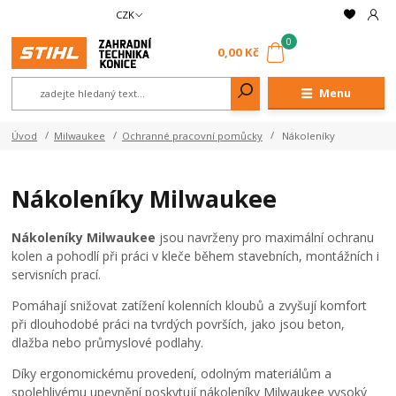
CZK
0
0,00 Kč
Menu
Úvod
Milwaukee
Ochranné pracovní pomůcky
Nákoleníky
Nákoleníky Milwaukee
Nákoleníky Milwaukee
jsou navrženy pro maximální ochranu
kolen a pohodlí při práci v kleče během stavebních, montážních i
servisních prací.
Pomáhají snižovat zatížení kolenních kloubů a zvyšují komfort
při dlouhodobé práci na tvrdých površích, jako jsou beton,
dlažba nebo průmyslové podlahy.
Díky ergonomickému provedení, odolným materiálům a
spolehlivému upevnění poskytují nákoleníky Milwaukee vysoký