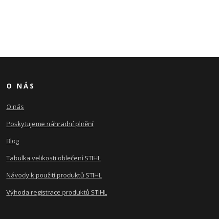
O NÁS
O nás
Poskytujeme náhradní plnění
Blog
Tabulka velikosti oblečení STIHL
Návody k použití produktů STIHL
Výhoda registrace produktů STIHL