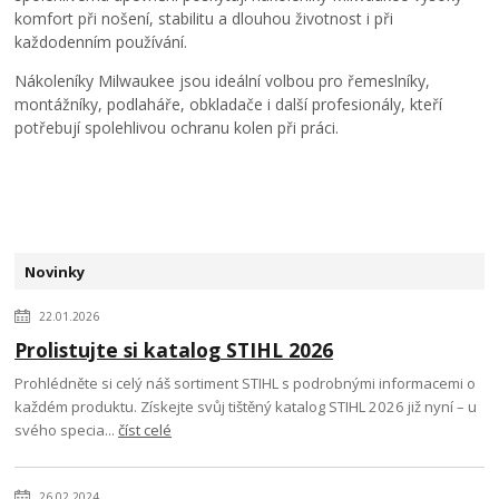
komfort při nošení, stabilitu a dlouhou životnost i při
každodenním používání.
Nákoleníky Milwaukee jsou ideální volbou pro řemeslníky,
montážníky, podlaháře, obkladače i další profesionály, kteří
potřebují spolehlivou ochranu kolen při práci.
Novinky
22.01.2026
Prolistujte si katalog STIHL 2026
Prohlédněte si celý náš sortiment STIHL s podrobnými informacemi o
každém produktu. Získejte svůj tištěný katalog STIHL 2026 již nyní – u
svého specia...
číst celé
26.02.2024