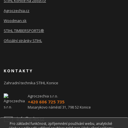
STIHL Konice na Zboží.cz
Agroczechia.cz
Woodman.sk
STIHL TIMBERSPORTS®
Oficiální stránky STIHL
KONTAKTY
Zahradní technika STIHL Konice
Agroczechia s.r.o.
+420 606 725 735
Masarykovo náměstí 31, 798 52 Konice
info@e-les.cz
Pro základní funkčnost, zpříjemnění používání webu, analytické