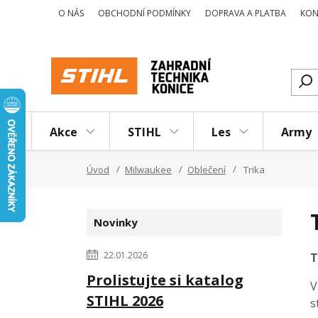
O NÁS
OBCHODNÍ PODMÍNKY
DOPRAVA A PLATBA
KON
Akce
STIHL
Les
Army
Úvod
Milwaukee
Oblečení
Trika
Novinky
22.01.2026
T
Prolistujte si katalog
V
STIHL 2026
s