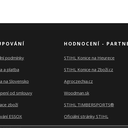
UPOVÁNÍ
HODNOCENÍ - PARTN
ní podmínky
STIHL Konice na Heurece
a a platba
STIHL Konice na Zboží.cz
a na Slovensko
Agroczechia.cz
pení od smlouvy
Woodman.sk
ace zboží
STIHL TIMBERSPORTS®
ování ESSOX
Oficiální stránky STIHL