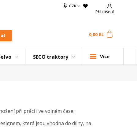
CZK
Přihlášení
0
ks
za
0,00 Kč
dat
Více
Selvo
SECO traktory
šení při práci i ve volném čase.
esignem, která jsou vhodná do dílny, na