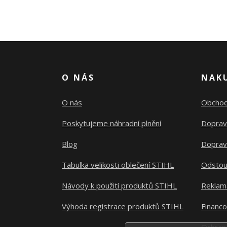
O NÁS
NAK
O nás
Obchod
Poskytujeme náhradní plnění
Doprav
Blog
Doprav
Tabulka velikosti oblečení STIHL
Odstou
Návody k použití produktů STIHL
Reklam
Výhoda registrace produktů STIHL
Financ