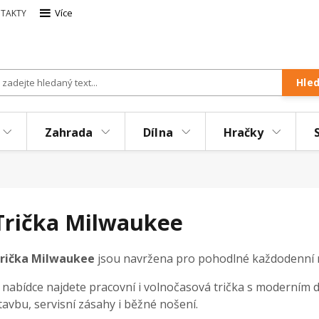
Více
TAKTY
Hle
Zahrada
Dílna
Hračky
Trička Milwaukee
rička Milwaukee
jsou navržena pro pohodlné každodenní no
 nabídce najdete pracovní i volnočasová trička s moderním d
tavbu, servisní zásahy i běžné nošení.