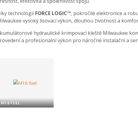
řesnost, efektivita a spolehlivost spojů.
íky technologii
FORCE LOGIC™
, pokročilé elektronice a rob
ilwaukee vysoký lisovací výkon, dlouhou životnost a komfo
kumulátorové hydraulické krimpovací kleště Milwaukee kom
rovedení a profesionální výkon pro náročné instalační a serv
M18 FUEL