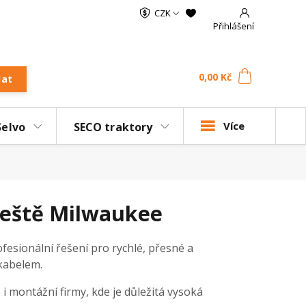
CZK
Přihlášení
0
ks
za
0,00 Kč
dat
Více
Selvo
SECO traktory
leště Milwaukee
ofesionální řešení pro rychlé, přesné a
kabelem.
 i montážní firmy, kde je důležitá vysoká