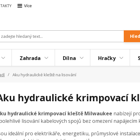
Více
TAKTY
Hle
Zahrada
Dílna
Hračky
adí
Aku hydraulické kleště na lisování
Aku hydraulické krimpovací k
ku hydraulické krimpovací kleště Milwaukee
nabízejí pr
polehlivé lisování kabelových spojů bez omezení napájecím 
sou ideální pro elektrikáře, energetiku, průmyslové instalace