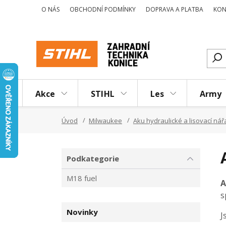
O NÁS
OBCHODNÍ PODMÍNKY
DOPRAVA A PLATBA
KON
Akce
STIHL
Les
Army
Úvod
Milwaukee
Aku hydraulické a lisovací nář
Podkategorie
M18 fuel
A
s
Novinky
J