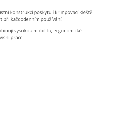
ustní konstrukci poskytují krimpovací kleště
rt při každodenním používání.
binují vysokou mobilitu, ergonomické
isní práce.