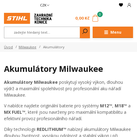
CZK
0
0,00 Kč
Menu
Úvod
Milwaukee
Akumulátory
Akumulátory Milwaukee
Akumulátory Milwaukee
poskytují vysoký výkon, dlouhou
výdrž a maximální spolehlivost pro profesionální aku nářadí
Milwaukee.
V nabídce najdete originální baterie pro systémy
M12™
,
M18™
a
MX FUEL™
, které jsou navrženy pro maximální kompatibilitu a
efektivní provoz profesionálního nářadí.
Díky technologii
REDLITHIUM™
nabízejí akumulátory Milwaukee
dlouhou životnost, vysokou odolnost a stabilní výkon i při