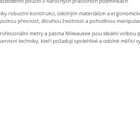
aždodenní použití v náročných pracovních podmínkách.
íky robustní konstrukci, odolným materiálům a ergonomic
ysokou přesnost, dlouhou životnost a pohodlnou manipulaci 
rofesionální metry a pásma Milwaukee jsou ideální volbou p
 servisní techniky, kteří požadují spolehlivé a odolné měřicí v