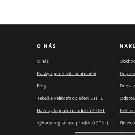
O NÁS
NAK
O nás
Obchod
Poskytujeme náhradní plnění
Doprav
Blog
Doprav
Tabulka velikosti oblečení STIHL
Odstou
Návody k použití produktů STIHL
Reklam
Výhoda registrace produktů STIHL
Financ