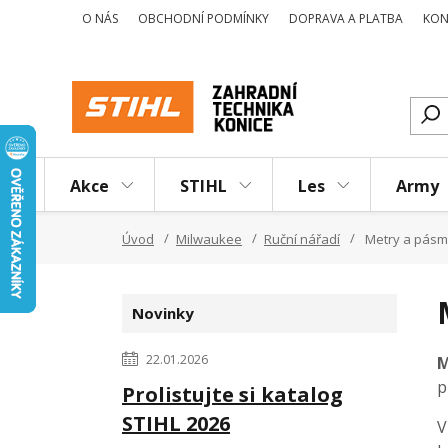
O NÁS
OBCHODNÍ PODMÍNKY
DOPRAVA A PLATBA
KON
Akce
STIHL
Les
Army
Úvod
Milwaukee
Ruční nářadí
Metry a pás
Novinky
22.01.2026
M
p
Prolistujte si katalog
STIHL 2026
V