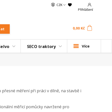
CZK
Přihlášení
0
ks
za
0,00 Kč
dat
Více
Selvo
SECO traktory
 přesné měření při práci v dílně, na stavbě i
esionální měřicí pomůcky navržené pro