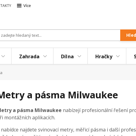
Více
TAKTY
Hle
Zahrada
Dílna
Hračky
ma
Metry a pásma Milwaukee
etry a pásma Milwaukee
nabízejí profesionální řešení pro
ři montážních aplikacích.
 nabídce najdete svinovací metry, měřicí pásma i další prof