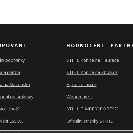
UPOVÁNÍ
HODNOCENÍ - PARTN
ní podmínky
STIHL Konice na Heurece
a a platba
STIHL Konice na Zboží.cz
a na Slovensko
Agroczechia.cz
pení od smlouvy
Woodman.sk
ace zboží
STIHL TIMBERSPORTS®
ování ESSOX
Oficiální stránky STIHL